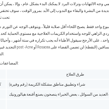
ي وجه الالتهابات ونزلات البرد. لا يمكنك البدء بشكل عام ، وإلا ، يمكن أ
جديدة من البشرة والبقاء مع الندوب إلى الأبد. بمرور الوقت ، سوف تختف
تحت تأثير القطارات التجديدية.
سبوع واحد فقط. يصبح اللحاء أقل صلابة قليلاً ، ويتوقف الوجه عن التورم.
التجديد غير الجراحي تمامًا "أوزة" 
التجاعيد والندبات العميقة.
المضاعفات المحتملة وكيفية تجنبها:
طرق العلاج
شراء وتطبيق مناطق مشكلة الكريمة (رقم وفيرة)
ك
العديد من السوائل ، بعض الخبراء ينصحون بصنع أقنعة هيالورونيك