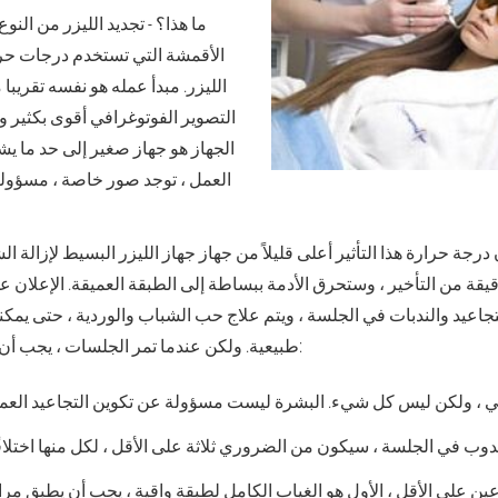
ما هذا؟ - تجديد الليزر من الن
الأقمشة التي تستخدم درجات حرا
الليزر. مبدأ عمله هو نفسه تقريبا
التصوير الفوتوغرافي أقوى بكثير 
الجهاز هو جهاز صغير إلى حد ما ي
العمل ، توجد صور خاصة ، مسؤولة
درجة حرارة هذا التأثير أعلى قليلاً من جهاز جهاز الليزر البسيط لإزالة الش
قيقة من التأخير ، وستحرق الأدمة ببساطة إلى الطبقة العميقة. الإعلان ع
اعيد والندبات في الجلسة ، ويتم علاج حب الشباب والوردية ، حتى يمكنك
طبيعية. ولكن عندما تمر الجلسات ، يجب أن تأخذ الواقع في الاعتبار:
في ، ولكن ليس كل شيء. البشرة ليست مسؤولة عن تكوين التجاعيد العميق
دوب في الجلسة ، سيكون من الضروري ثلاثة على الأقل ، لكل منها اختلافً
عين على الأقل ، الأول هو الغياب الكامل لطبقة واقية ، يجب أن يطبق مر