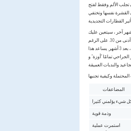
ن تجلب الألم وفقط لفتح
ي القشرة نفسها وتختفي
 شهر آخر ، سيتعين عليك
الاستمتاع باللون الوردي الزاهي للوجه واستخدام الكريمات العلاجية مع مستوى الحماية كحد أدنى من 30. على الرغم
من أنه يقال عن إجراء واحد ، على الأرجح سيقول الأطباء أنه يجب تكراره في ستة أشهر ، وأحيانًا ، بعد 3 أشهر. يساعد هذا
و post -Acne أو Rosacea الصغيرة ، لكن الساقين (النقطة) لن تضمن القضاء على
المضاعفات
ل شيء يؤلمني كثيرا
وذمة قوية
استمرت عملية