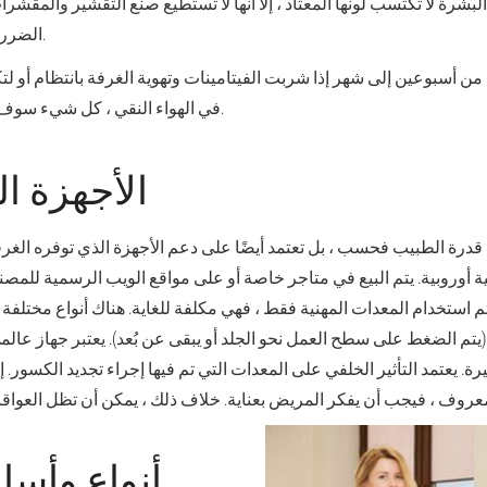
بشرة لا تكتسب لونها المعتاد ، إلا أنها لا تستطيع صنع التقشير والمقش
الضرر ببشرة شابة وهشة.
ة من أسبوعين إلى شهر إذا شربت الفيتامينات وتهوية الغرفة بانتظام أو 
في الهواء النقي ، كل شيء سوف يسير بشكل أسرع.
الأجهزة ا
 قدرة الطبيب فحسب ، بل تعتمد أيضًا على دعم الأجهزة الذي توفره الغرف
ية أوروبية. يتم البيع في متاجر خاصة أو على مواقع الويب الرسمية للمصنع
تم استخدام المعدات المهنية فقط ، فهي مكلفة للغاية. هناك أنواع مختلفة 
(يتم الضغط على سطح العمل نحو الجلد أو يبقى عن بُعد). يعتبر جهاز عال
رة. يعتمد التأثير الخلفي على المعدات التي تم فيها إجراء تجديد الكسور. إ
أنواع وأسال