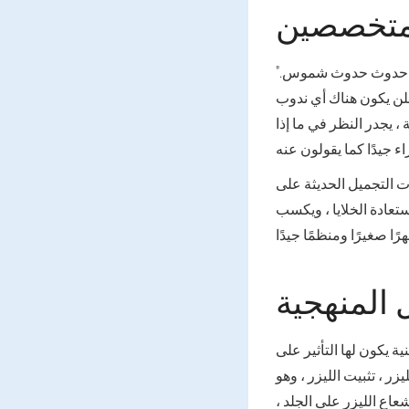
متخصصين
"أنا خبرة في مجال التجميل لأكثر من 7 سنوات ، وبمجرد ظهور جراحة الليزر ، قررت أنها كانت حدوث حدوث شموس.
فلن يكون هناك أي ندوب
، يجدر النظر في ما إذا
ت التجميل الحديثة على
ستعادة الخلايا ، ويكسب
المنهجية
نية يكون لها التأثير على
يزر ، تثبيت الليزر ، وهو
عاع الليزر على الجلد ،