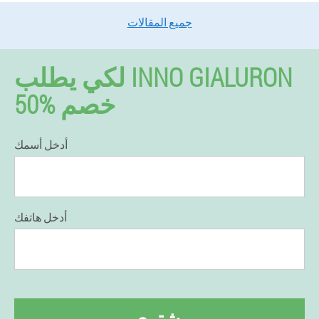
جميع المقالات
لكي يطلب INNO GIALURON
50% خصم
أدخل أسمك
أدخل هاتفك
يشتري