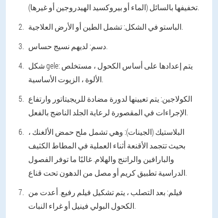
تخفيفها بالسائل (الماء أو بيروكسيد الهيدروجين أو غيرها).
تشمل الطين أو الأرض العلاجية.
الباستو في الشكل:
لديهم نسيج حساس.
دسم:
يتم إعدادها على أساس الكحول ، مستخلص
شكل gele:
الألوة ، الزيوت الأساسية.
الكولاجين:
يتم تعيينها لدورة مضادة للريجيتاتور وارتفاع
الإجراءات في المقصورة لرعاية الجلد الناضج بالفعل.
البلاستيك (الجينات):
وهي تشمل ملح حمض الألغنك ،
بحيث تتجمد الأقنعة أثناء العملية في المطاط الكثيف
والبارافين والراتنج والهلام. غالبًا ما توفر الفصول
الدراسية تطبيق كريم أو مصل من الدهون تحت قناع.
فيلم:
بعد التصلب ، يتم تشكيل فيلم رفيع. أعدت من
الكحول البولي فينيل أو غراء النبات.