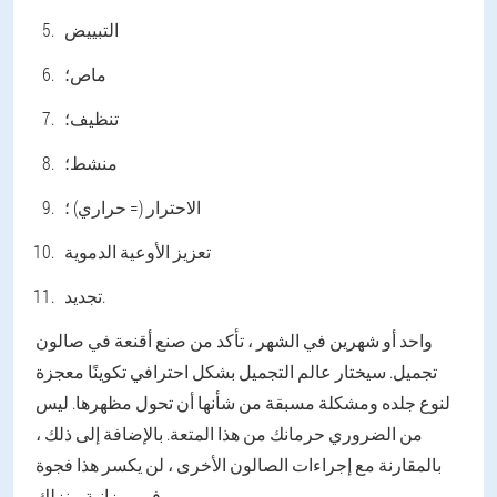
التبييض
ماص؛
تنظيف؛
منشط؛
الاحترار (= حراري) ؛
تعزيز الأوعية الدموية
تجديد.
واحد أو شهرين في الشهر ، تأكد من صنع أقنعة في صالون
تجميل. سيختار عالم التجميل بشكل احترافي تكوينًا معجزة
لنوع جلده ومشكلة مسبقة من شأنها أن تحول مظهرها. ليس
من الضروري حرمانك من هذا المتعة. بالإضافة إلى ذلك ،
بالمقارنة مع إجراءات الصالون الأخرى ، لن يكسر هذا فجوة
في ميزانية منزلك.