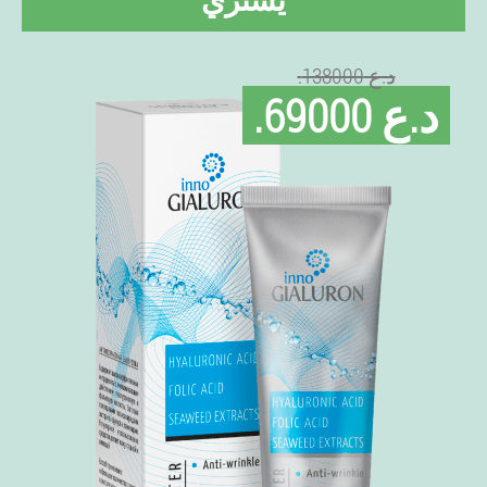
.د.ع 138000
.د.ع 69000