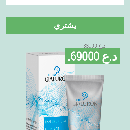
يشتري
.د.ع 138000
.د.ع 69000