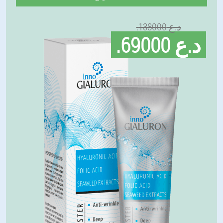
.د.ع 138000
.د.ع 69000