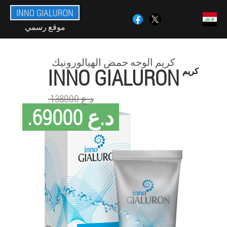
INNO GIALURON
موقع رسمي
كريم الوجه حمض الهيالورونيك
INNO GIALURON
كريم
.د.ع 138000
.د.ع 69000