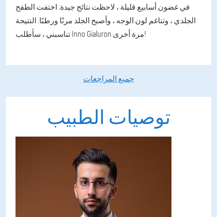
في غضون أسابيع قليلة ، لاحظت نتائج جيدة: اختفت الطفح
الجلدي ، وتناغم لون الوجه ، وأصبح الجلد مرنًا ورطبًا. النتيجة
تناسبني ، سأطلب Inno Gialuron مرة أخرى!
جميع المراجعات
توصيات الطبيب