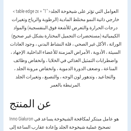
العوامل التي تؤثر على شيخوخة الجلد
< table edge zx = "1" >
خارجي
ذاتية النمو
مختلط
المادية (الرطوبة والرياح وتغيرات
درجات الحرارة والتعرض للأشعة فوق البنفسجية) والمواد
الكيميائية (مستحضرات التجميل المختارة بشكل غير صحيح)
الوراثة ، الأكل غير الصحي ، قلة النشاط البدني ، وجود العادات
السيئة ، الأدوية ، الأمراض المزمنة للأعضاء الداخلية. الإجهاد ،
واضطرابات التمثيل الغذائي في الخلايا ، وانخفاض وظائف
المناعة ، وضعف الدورة الدموية ، وانخفاض مرونة الجلد ،
والتجاعيد ، وتدهور لون الوجه ، والتصبغ ، وتغيرات الجلد
المرتبطة بالعمر.
عن المنتج
Inno Gialuron هو عامل مبتكر لمكافحة الشيخوخة يساعد في
تصحيح عملية شيخوخة الجلد وإعادة عقارب الساعة إلى