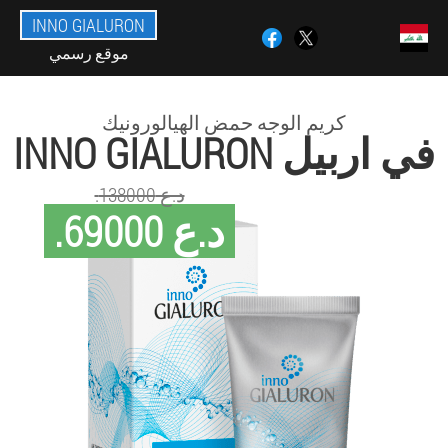
INNO GIALURON
موقع رسمي
كريم الوجه حمض الهيالورونيك
INNO GIALURON في اربيل
.د.ع 138000
.د.ع 69000