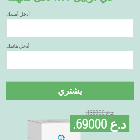
أدخل أسمك
أدخل هاتفك
يشتري
.د.ع 138000
.د.ع 69000