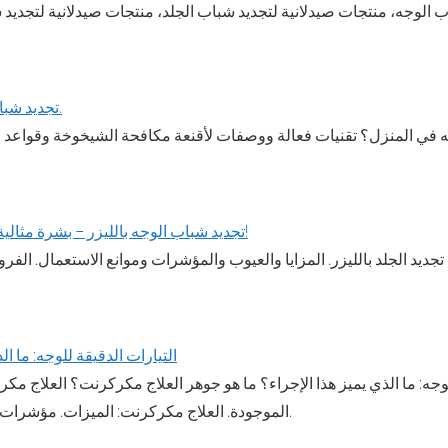
 الوجه، منتجات صيدلانية لتجديد شباب الجلد، منتجات صيدلانية لتجديد
تجديد شباب الوجه في المنزل.
جه في المنزل؟ تقنيات فعالة ووصفات لأقنعة مكافحة الشيخوخة وقواعد 
تجديد شباب الوجه بالليزر – بشرة مثالية سريعة وغير مؤلمة!
ديد الجلد بالليزر. المزايا والعيوب والمؤشرات وموانع الاستعمال. الفرو
التيارات الدقيقة للوجه: ما ال
لوجه: ما الذي يميز هذا الإجراء؟ ما هو جوهر العلاج مكركرنت؟ العلاج مكر
الموجودة. العلاج مكركرنت: الميزات. مؤشرات ميكروليفتينغ. موانع.