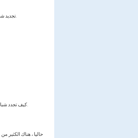
تجديد شباب الليزر لجلد الجلد: ما هو هذا الإجراء ، ما هي الأنواع والمزايا والمؤشرات والموانع الموجودة.
كيف تجدد شبابك في المنزل. يجب أن تعرف كيفية تجديد جلد الأيدي وحدها لاستغناءها دون إجراءات تجميلية.
حاليا ، هناك الكثير من