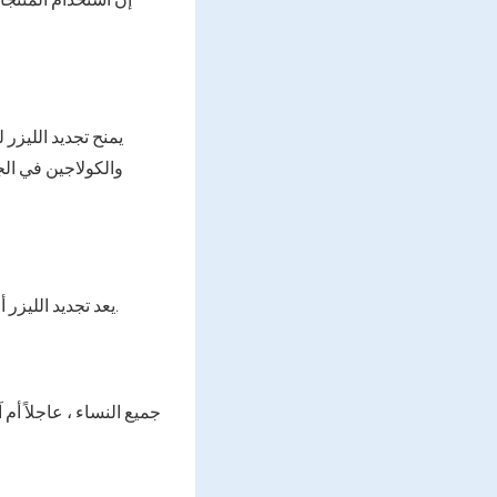
يمنح تجديد الليزر 
والكولاجين في الجل
يعد تجديد الليزر أحد أكثر تقنيات التجميل شعبية. حول مزاياها وعيوبها وأنواعها وخصائص السلوك في المراجعة.
جميع النساء ، عاجلاً أم